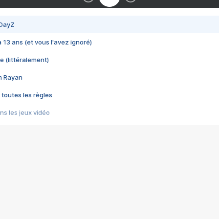
 DayZ
 a 13 ans (et vous l'avez ignoré)
e (littéralement)
im Rayan
 toutes les règles
s les jeux vidéo
us choquant de Rockstar ? - Le scandale BULLY
e plus moche de Steam
du RÊVE tourne au CAUCHEMAR
pendant 8 heures
it… à tort
umiliés par un jeu vidéo